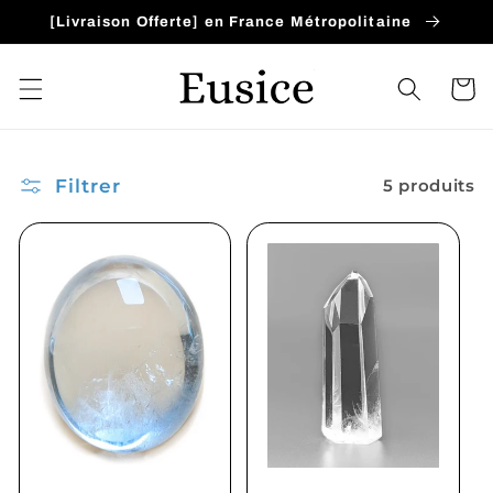
et
[Livraison Offerte] en France Métropolitaine
passer
au
contenu
Panier
Filtrer
5 produits