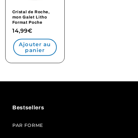
Cristal de Roche,
mon Galet Litho
Format Poche
Prix
14,99€
habituel
Ajouter au
panier
Bestsellers
PAR FORME