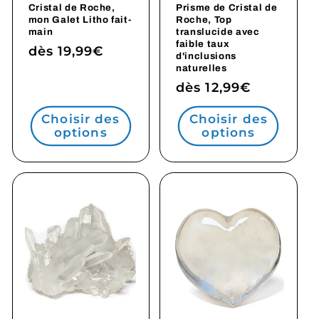
Cristal de Roche,
Prisme de Cristal de
mon Galet Litho fait-
Roche, Top
main
translucide avec
faible taux
Prix
dès 19,99€
d'inclusions
habituel
naturelles
Prix
dès 12,99€
habituel
Choisir des
Choisir des
options
options