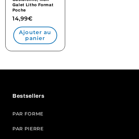
Galet Litho Format
Poche
Prix
14,99€
habituel
Ajouter au
panier
Bestsellers
PAR FORME
PAR PIERRE