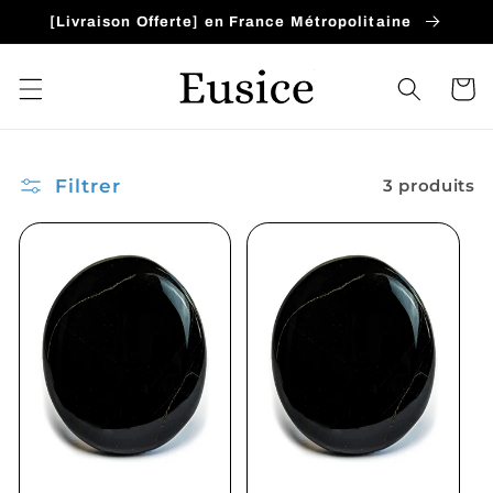
et
[Livraison Offerte] en France Métropolitaine
passer
au
contenu
Panier
Filtrer
3 produits