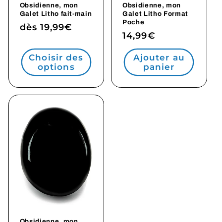
Obsidienne, mon
Obsidienne, mon
Galet Litho fait-main
Galet Litho Format
Poche
Prix
dès 19,99€
Prix
14,99€
habituel
habituel
Choisir des
Ajouter au
options
panier
Obsidienne, mon