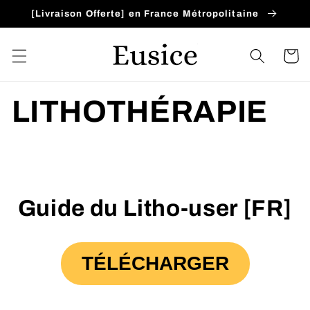
Ir
[Livraison Offerte] en France Métropolitaine
directamente
al contenido
Carrito
LITHOTHÉRAPIE
Guide du Litho-user [FR]
TÉLÉCHARGER