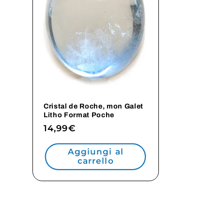
Cristal de Roche, mon Galet
Litho Format Poche
Prezzo
14,99€
di
Aggiungi al
listino
carrello