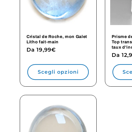
Cristal de Roche, mon Galet
Prisme de
Litho fait-main
Top trans
taux d'in
Prezzo
Da 19,99€
Prezz
Da 12,
di
di
listino
listino
Scegli opzioni
Sce