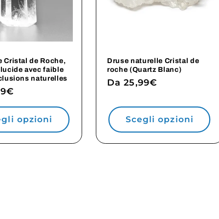
 Cristal de Roche,
Druse naturelle Cristal de
lucide avec faible
roche (Quartz Blanc)
clusions naturelles
Prezzo
Da 25,99€
o
99€
di
listino
gli opzioni
Scegli opzioni