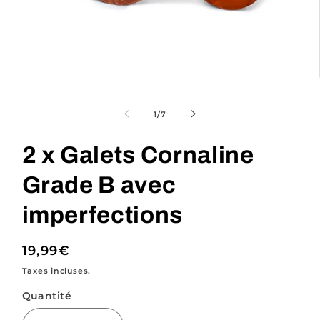
Ouvrir
le
média
de
1
/
7
1
dans
une
2 x Galets Cornaline
fenêtre
modale
Grade B avec
imperfections
Prix
19,99€
habituel
Taxes incluses.
Quantité