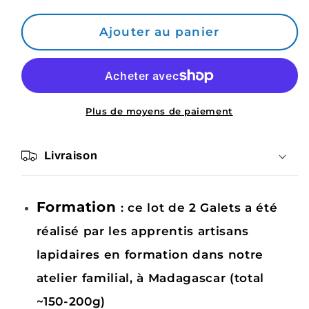
quantité
quantité
de
de
Ajouter au panier
2
2
x
x
Galets
Galets
Gabbro
Gabbro
Grade
Grade
Plus de moyens de paiement
B
B
avec
avec
Livraison
imperfections
imperfections
Formation
: ce lot de 2 Galets a été
réalisé par les apprentis artisans
lapidaires en formation dans notre
atelier familial, à Madagascar (total
~150-200g)