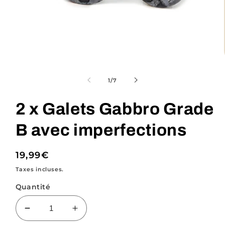
Ouvrir
le
média
de
1
/
7
1
dans
une
2 x Galets Gabbro Grade
fenêtre
modale
B avec imperfections
Prix
19,99€
habituel
Taxes incluses.
Quantité
Réduire
Augmenter
la
la