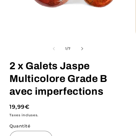
Ouvrir
le
média
de
1
/
7
1
dans
une
2 x Galets Jaspe
fenêtre
modale
Multicolore Grade B
avec imperfections
Prix
19,99€
habituel
Taxes incluses.
Quantité