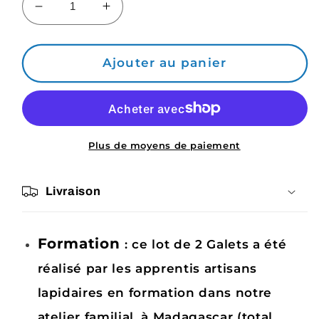
Réduire
Augmenter
la
la
quantité
quantité
de
de
Ajouter au panier
2
2
x
x
Galets
Galets
Jaspe
Jaspe
Multicolore
Multicolore
Plus de moyens de paiement
Grade
Grade
B
B
Livraison
avec
avec
imperfections
imperfections
Formation
: ce lot de 2 Galets a été
réalisé par les apprentis artisans
lapidaires en formation dans notre
atelier familial, à Madagascar (total