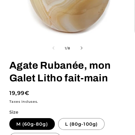
Ouvrir
le
média
de
1
/
8
1
dans
une
Agate Rubanée, mon
fenêtre
modale
Galet Litho fait-main
Prix
19,99€
habituel
Taxes incluses.
Size
M (60g-80g)
L (80g-100g)