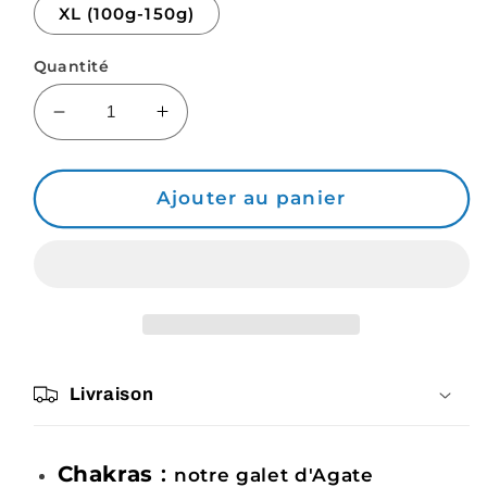
XL (100g-150g)
Quantité
Réduire
Augmenter
la
la
quantité
quantité
de
de
Ajouter au panier
Agate
Agate
Rubanée,
Rubanée,
mon
mon
Galet
Galet
Litho
Litho
fait-
fait-
main
main
Livraison
Chakras
:
notre galet d'Agate