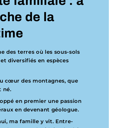
 familiale : à
che de la
time
e des terres où les sous-sols
 et diversifiés en espèces
, au cœur des montagnes, que
 né.
eloppé en premier une passion
éraux en devenant géologue.
i, ma famille y vit. Entre-