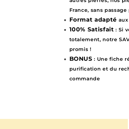
autres pierres, nos pi
France, sans passage 
Format adapté
aux
100% Satisfait
: Si 
totalement, notre SAV 
promis !
BONUS
: Une fiche r
purification et du re
commande