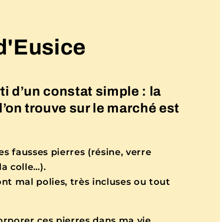
d'Eusice
i d’un constat simple : la
l’on trouve sur le marché est
s fausses pierres (résine, verre
a colle…).
ont mal polies, très incluses ou tout
corporer ces pierres dans ma vie.