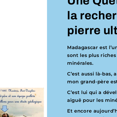
Une Quête
la recher
pierre ul
Madagascar est l’un
sont les plus riches
minérales.
C’est aussi là-bas
mon grand-père est
C’est lui qui a dév
aiguë pour les min
Et encore aujourd’hu