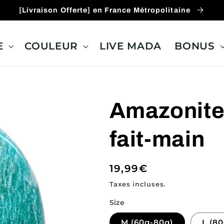
[Livraison Offerte] en France Métropolitaine
E
COULEUR
LIVE MADA
BONUS
Amazonite,
fait-main
Prix
19,99€
habituel
Taxes incluses.
Size
M (60g-80g)
L (8