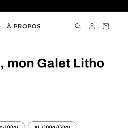
À PROPOS
Panier
Connexion
 mon Galet Litho
0g-100g)
XL (100g-150g)