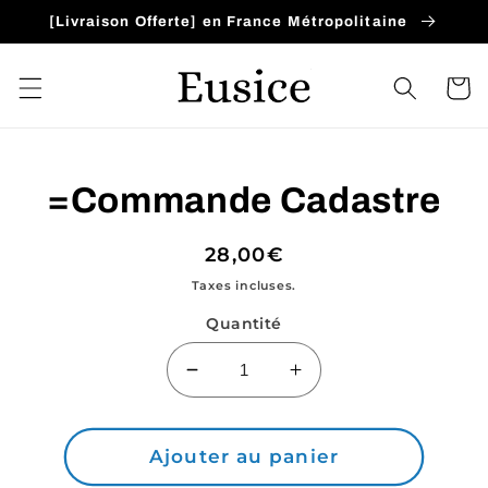
et
[Livraison Offerte] en France Métropolitaine
passer
au
contenu
Panier
Passer aux
=Commande Cadastre
informations
produits
Prix
28,00€
habituel
Taxes incluses.
Quantité
Réduire
Augmenter
la
la
quantité
quantité
de
de
Ajouter au panier
=Commande
=Commande