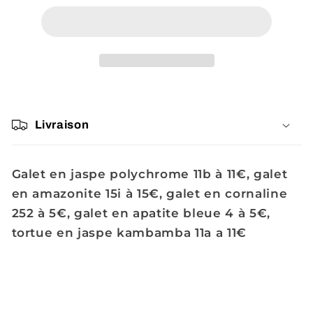
Chachamaou
Chachamaou
Livraison
Galet en jaspe polychrome 11b à 11€, galet
en amazonite 15i à 15€, galet en cornaline
252 à 5€, galet en apatite bleue 4 à 5€,
tortue en jaspe kambamba 11a a 11€