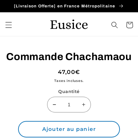
et
[Livraison Offerte] en France Métropolitaine
passer
au
contenu
Panier
Passer aux
Commande Chachamaou
informations
produits
Prix
47,00€
habituel
Taxes incluses.
Quantité
Réduire
Augmenter
la
la
quantité
quantité
de
de
Ajouter au panier
Commande
Commande