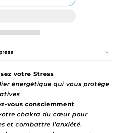
e
xpress
sez votre Stress
ier énergétique qui vous protège
atives
ez-vous consciemment
 votre chakra du cœur
pour
es et combattre l'anxiété.