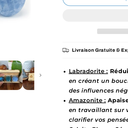
Triomphez
Triomphez
du
du
Stress
Stress
avec
avec
votre
votre
Coffret
Coffret
Lithothérapie
Lithothérapi
Livraison Gratuite & E
Labradorite :
Rédui
en créant un boucl
des influences nég
Amazonite :
Apais
en
travaillant sur
clarifier vos pensé