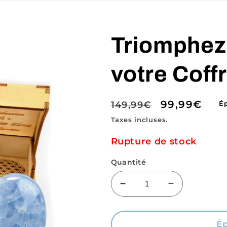
Triomphez
votre Coff
Prix
Prix
99,99€
149,99€
É
habituel
soldé
Taxes incluses.
Rupture de stock
Quantité
Réduire
Augmenter
la
la
quantité
quantité
de
de
É