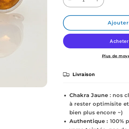
Réduire
Augmenter
la
la
quantité
quantité
de
de
Ajouter
Boucles
Boucles
d&#39;oreille
d&#39;oreill
Citrine
Citrine
&amp;
&amp;
Argent
Argent
Plus de moy
925
925
Livraison
Chakra Jaune
:
nos c
à
rester optimisite et
bien plus encore ~)
Authentique :
100% p