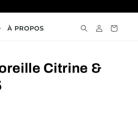
À PROPOS
Panier
Connexion
reille Citrine &
5