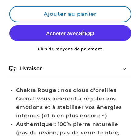
quantité
quantité
de
de
Ajouter au panier
Boucles
Boucles
d&#39;oreille
d&#39;oreille
Grenat
Grenat
&amp;
&amp;
Argent
Argent
Plus de moyens de paiement
925
925
Livraison
Chakra Rouge
:
nos clous d'oreilles
Grenat vous aideront
à réguler vos
émotions et à stabiliser vos énergies
internes
(et bien plus encore ~)
Authentique :
100% pierre naturelle
(pas de résine, pas de verre teintée,