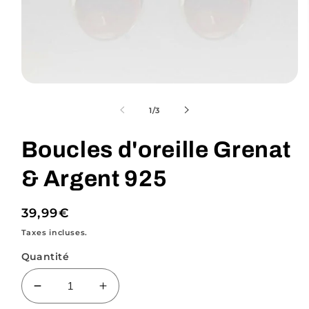
Ouvrir
le
média
de
1
/
3
1
dans
une
Boucles d'oreille Grenat
fenêtre
modale
& Argent 925
Prix
39,99€
habituel
Taxes incluses.
Quantité
Réduire
Augmenter
la
la