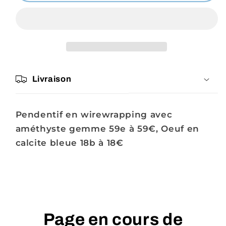
Elisederouk
Elisederouk
Livraison
Pendentif en wirewrapping avec
améthyste gemme 59e à 59€, Oeuf en
calcite bleue 18b à 18€
Page en cours de