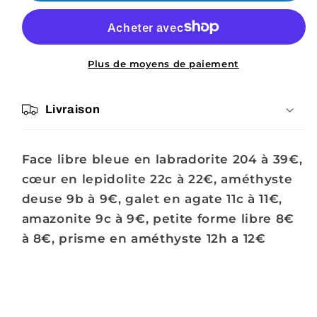
Emilie-
Emilie-
Rose
Rose
Plus de moyens de paiement
Livraison
Face libre bleue en labradorite 204 à 39€,
cœur en lepidolite 22c à 22€, améthyste
deuse 9b à 9€, galet en agate 11c à 11€,
amazonite 9c à 9€, petite forme libre 8€
à 8€, prisme en améthyste 12h a 12€