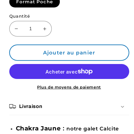
Format Poche
Quantité
Réduire
Augmenter
la
la
quantité
quantité
de
de
Ajouter au panier
Calcite
Calcite
Jaune,
Jaune,
mon
mon
Galet
Galet
Litho
Litho
Plus de moyens de paiement
Format
Format
Poche
Poche
Livraison
Chakra Jaune
:
notre galet Calcite