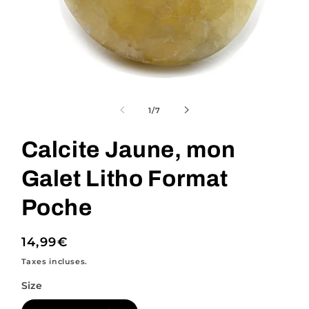
Ouvrir
le
média
de
1
/
7
1
dans
une
Calcite Jaune, mon
fenêtre
modale
Galet Litho Format
Poche
Prix
14,99€
habituel
Taxes incluses.
Size