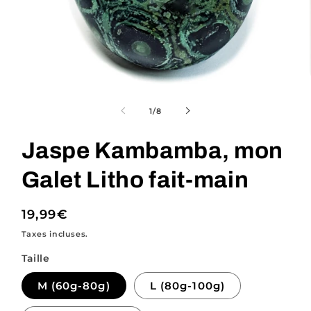
Ouvrir
le
média
de
1
/
8
1
dans
une
Jaspe Kambamba, mon
fenêtre
modale
Galet Litho fait-main
Prix
19,99€
habituel
Taxes incluses.
Taille
M (60g-80g)
L (80g-100g)