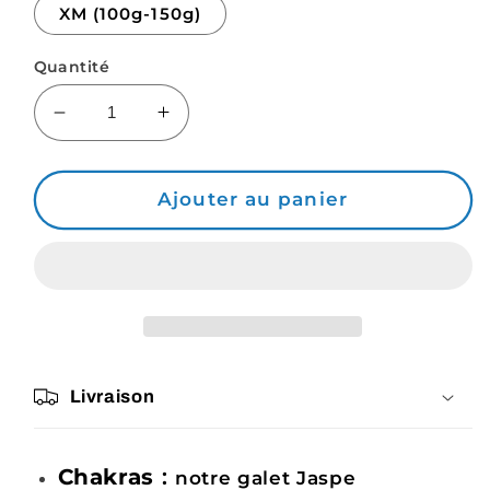
XM (100g-150g)
Quantité
Réduire
Augmenter
la
la
quantité
quantité
de
de
Ajouter au panier
Jaspe
Jaspe
Kambamba,
Kambamba,
mon
mon
Galet
Galet
Litho
Litho
fait-
fait-
main
main
Livraison
Chakras
:
notre galet Jaspe