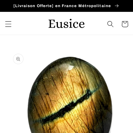
et
[Livraison Offerte] en France Métropolitaine
passer
au
contenu
Panier
Passer aux
informations
produits