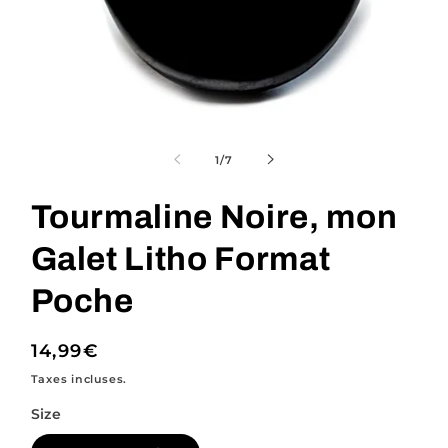
Ouvrir
le
média
de
1
/
7
1
dans
une
Tourmaline Noire, mon
fenêtre
modale
Galet Litho Format
Poche
Prix
14,99€
habituel
Taxes incluses.
Size