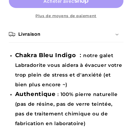
107g
107g
Orange-
Orange-
multicolore
multicolore
Plus de moyens de paiement
100%
100%
naturelle
naturelle
Livraison
fait
fait
main,
main,
protection
protection
et
et
Chakra Bleu Indigo
:
notre galet
beauté
beauté
Labradorite vous aidera à évacuer votre
unique
unique
trop plein de stress et d'anxiété (et
bien plus encore ~)
Authentique
: 100% pierre naturelle
(pas de résine, pas de verre teintée,
pas de traitement chimique ou de
fabrication en laboratoire)