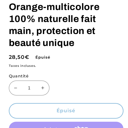
Orange-multicolore
100% naturelle fait
main, protection et
beauté unique
Prix
28,50€
Épuisé
habituel
Taxes incluses.
Quantité
Réduire
Augmenter
la
la
quantité
quantité
de
de
Épuisé
Labradorite
Labradorite
Galet
Galet