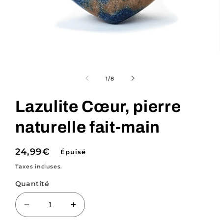
Ouvrir
le
média
de
1
/
8
1
dans
une
Lazulite Cœur, pierre
fenêtre
modale
naturelle fait-main
Prix
24,99€
Épuisé
habituel
Taxes incluses.
Quantité
Réduire
Augmenter