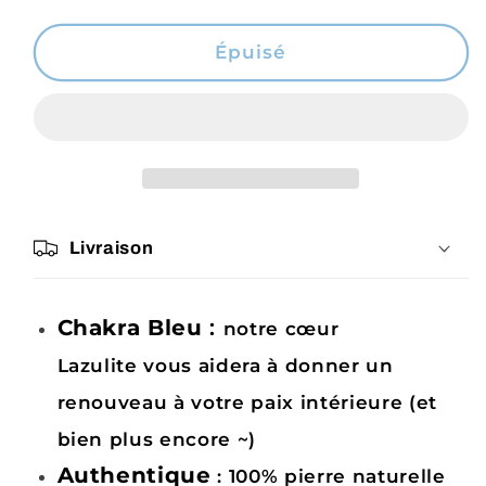
la
la
quantité
quantité
de
de
Épuisé
Lazulite
Lazulite
Cœur,
Cœur,
pierre
pierre
naturelle
naturelle
fait-
fait-
main
main
Livraison
Chakra Bleu
:
notre cœur
Lazulite vous aidera à donner un
renouveau à votre paix intérieure (et
bien plus encore ~)
Authentique
: 100% pierre naturelle