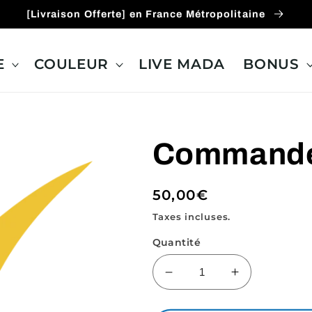
[Livraison Offerte] en France Métropolitaine
E
COULEUR
LIVE MADA
BONUS
Commande 
Prix
50,00€
habituel
Taxes incluses.
Quantité
Réduire
Augmenter
la
la
quantité
quantité