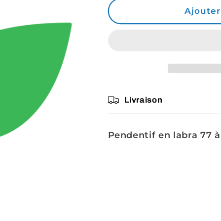
de
de
Ajouter
Commande
Commande
Lili
Lili
Livraison
Pendentif en labra 77 à