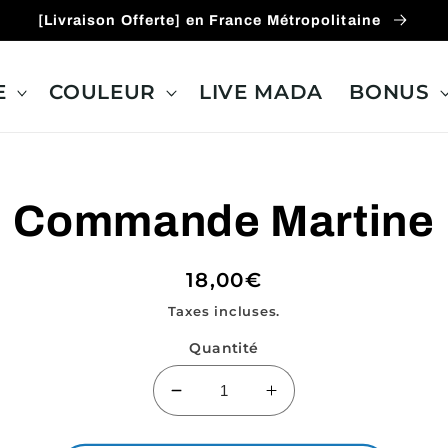
[Livraison Offerte] en France Métropolitaine
E
COULEUR
LIVE MADA
BONUS
ux
Commande Martine
ions
Prix
18,00€
habituel
Taxes incluses.
Quantité
Réduire
Augmenter
la
la
quantité
quantité