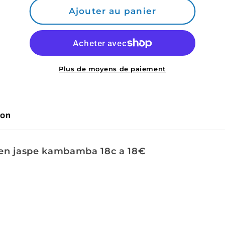
de
de
Ajouter au panier
Commande
Commande
Martine
Martine
Plus de moyens de paiement
son
 en jaspe kambamba 18c a 18€