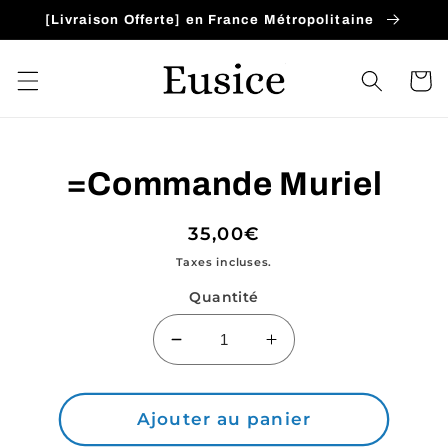
et
[Livraison Offerte] en France Métropolitaine
passer
au
contenu
Panier
Passer aux
=Commande Muriel
informations
produits
Prix
35,00€
habituel
Taxes incluses.
Quantité
Réduire
Augmenter
la
la
quantité
quantité
de
de
Ajouter au panier
=Commande
=Commande