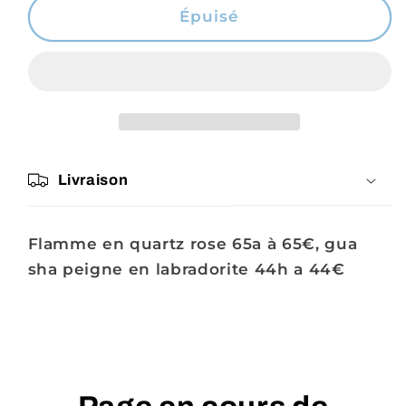
de
de
Épuisé
Commande
Commande
Nath
Nath
bouclette
bouclette
Livraison
Flamme en quartz rose 65a à 65€, gua
sha peigne en labradorite 44h a 44€