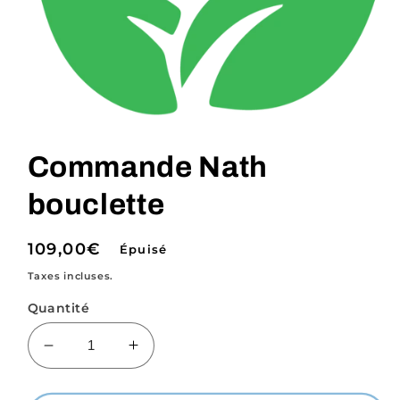
Ouvrir
le
média
Commande Nath
1
dans
une
bouclette
fenêtre
modale
Prix
109,00€
Épuisé
habituel
Taxes incluses.
Quantité
Réduire
Augmenter
la
la
quantité
quantité