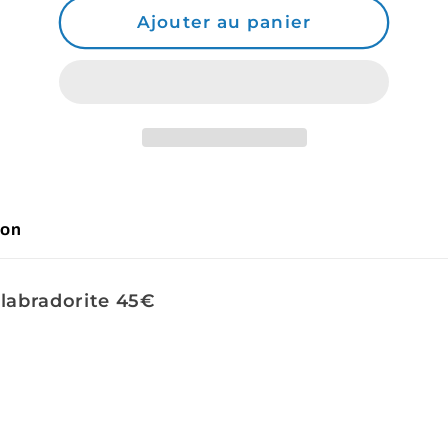
de
de
Ajouter au panier
Commande
Commande
Nathy2ral
Nathy2ral
son
labradorite 45€