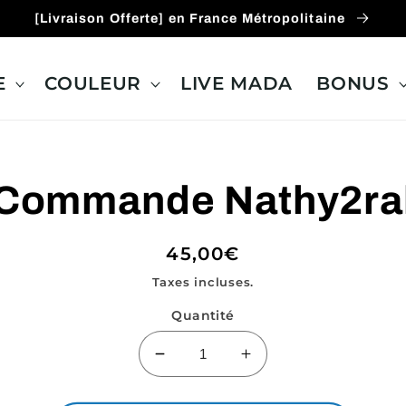
[Livraison Offerte] en France Métropolitaine
E
COULEUR
LIVE MADA
BONUS
ux
Commande Nathy2ra
ions
Prix
45,00€
habituel
Taxes incluses.
Quantité
Réduire
Augmenter
la
la
quantité
quantité