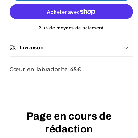
Nathy2ral
Nathy2ral
Plus de moyens de paiement
Livraison
Cœur en labradorite 45€
Page en cours de
rédaction