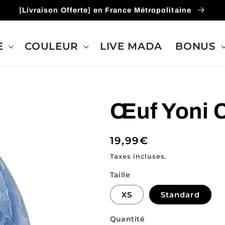
[Livraison Offerte] en France Métropolitaine
E
COULEUR
LIVE MADA
BONUS
Œuf Yoni C
Prix
19,99€
habituel
Taxes incluses.
Taille
XS
Standard
Quantité