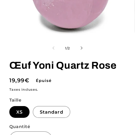
Ouvrir
le
média
de
1
/
2
1
dans
une
Œuf Yoni Quartz Rose
fenêtre
modale
Prix
19,99€
Épuisé
habituel
Taxes incluses.
Taille
XS
Standard
Quantité