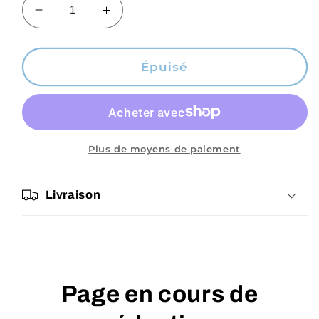
Réduire
Augmenter
la
la
quantité
quantité
de
de
Épuisé
Œuf
Œuf
Yoni
Yoni
Quartz
Quartz
Rose
Rose
Plus de moyens de paiement
Livraison
Page en cours de