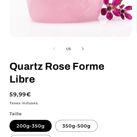
Ouvrir
le
média
de
1
/
5
1
dans
une
Quartz Rose Forme
fenêtre
modale
Libre
Prix
59,99€
habituel
Taxes incluses.
Taille
200g-350g
350g-500g