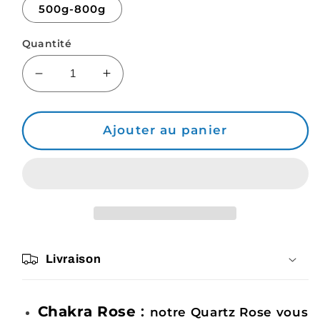
500g-800g
Quantité
Réduire
Augmenter
la
la
quantité
quantité
de
de
Ajouter au panier
Quartz
Quartz
Rose
Rose
Forme
Forme
Libre
Libre
Livraison
Chakra Rose
:
notre Quartz Rose vous