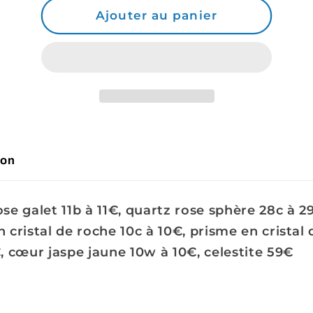
de
de
Ajouter au panier
Commande
Commande
Sandangeline
Sandangeline
son
se galet 11b à 11€, quartz rose sphère 28c à 2
 cristal de roche 10c à 10€, prisme en cristal
, cœur jaspe jaune 10w à 10€, celestite 59€