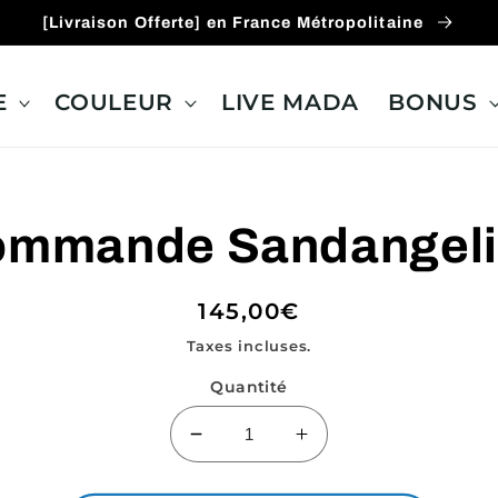
[Livraison Offerte] en France Métropolitaine
E
COULEUR
LIVE MADA
BONUS
ux
mmande Sandangel
ions
Prix
145,00€
habituel
Taxes incluses.
Quantité
Réduire
Augmenter
la
la
quantité
quantité