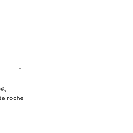
9€,
 de roche