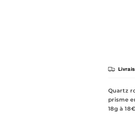
Livrai
Quartz ro
prisme en
18g à 18€