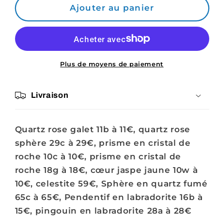
de
de
Ajouter au panier
Commande
Commande
Sandangeline
Sandangeline
Plus de moyens de paiement
Livraison
Quartz rose galet 11b à 11€, quartz rose
sphère 29c à 29€, prisme en cristal de
roche 10c à 10€, prisme en cristal de
roche 18g à 18€, cœur jaspe jaune 10w à
10€, celestite 59€,
Sphère en quartz fumé
65c à 65€, Pendentif en labradorite 16b à
15€, pingouin en labradorite 28a à 28€