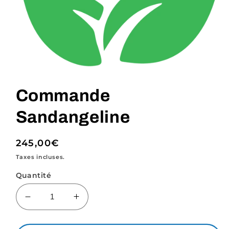
Ouvrir
le
média
Commande
1
dans
une
Sandangeline
fenêtre
modale
Prix
245,00€
habituel
Taxes incluses.
Quantité
Réduire
Augmenter
la
la
quantité
quantité