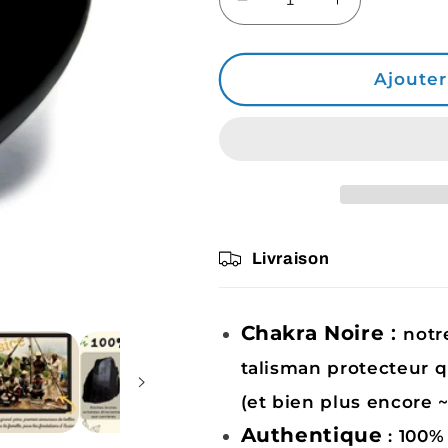
Réduire
Augmenter
la
la
quantité
quantité
de
de
Ajouter
Tourmaline
Tourmaline
Noire
Noire
Cœur,
Cœur,
pierre
pierre
naturelle
naturelle
fait-
fait-
main
main
Livraison
Chakra Noire
:
notr
talisman protecteur qu
(et bien plus encore ~
Authentique
: 100%