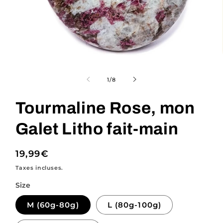
Ouvrir
le
média
de
1
/
8
1
dans
une
Tourmaline Rose, mon
fenêtre
modale
Galet Litho fait-main
Prix
19,99€
habituel
Taxes incluses.
Size
M (60g-80g)
L (80g-100g)