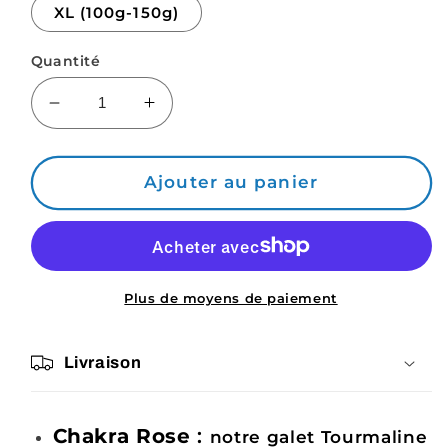
XL (100g-150g)
Quantité
Réduire
Augmenter
la
la
quantité
quantité
de
de
Ajouter au panier
Tourmaline
Tourmaline
Rose,
Rose,
mon
mon
Galet
Galet
Litho
Litho
Plus de moyens de paiement
fait-
fait-
main
main
Livraison
Chakra Rose
:
notre galet Tourmaline