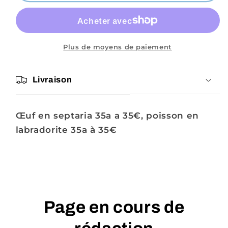
Valérie
Valérie
htn
htn
Plus de moyens de paiement
Livraison
Œuf en septaria 35a a 35€, poisson en
labradorite 35a à 35€
Page en cours de