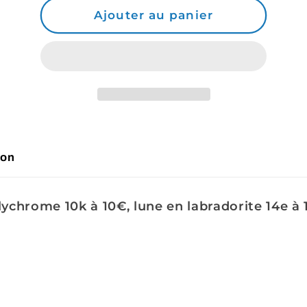
de
de
Ajouter au panier
Commande
Commande
Vyktorya
Vyktorya
son
lychrome 10k à 10€, lune en labradorite 14e à