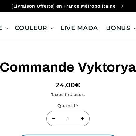
[Livraison Offerte] en France Métropolitaine
E
COULEUR
LIVE MADA
BONUS
ux
Commande Vyktory
ions
Prix
24,00€
habituel
Taxes incluses.
Quantité
Réduire
Augmenter
la
la
quantité
quantité