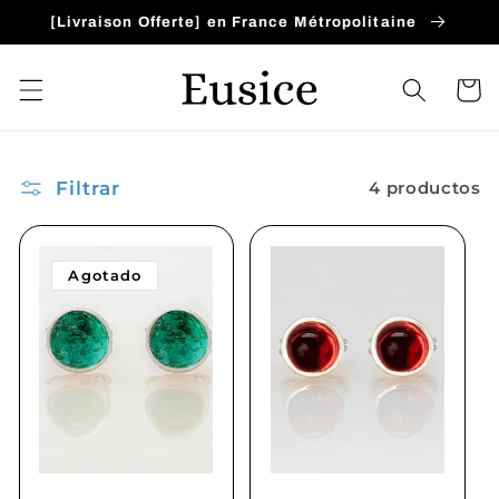
Ir
[Livraison Offerte] en France Métropolitaine
directamente
al contenido
Carrito
Filtrar
4 productos
Agotado