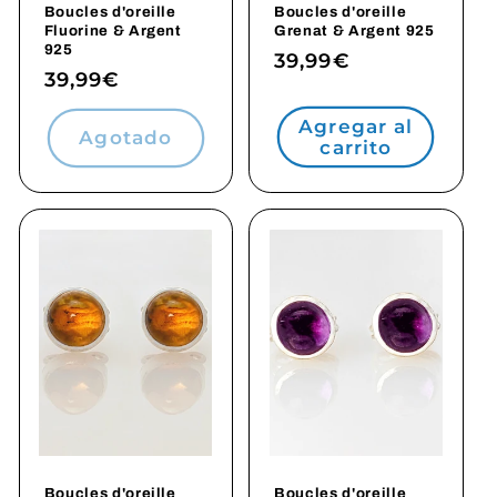
Boucles d'oreille
Boucles d'oreille
Fluorine & Argent
Grenat & Argent 925
925
Precio
39,99€
Precio
39,99€
habitual
habitual
Agregar al
Agotado
carrito
Boucles d'oreille
Boucles d'oreille