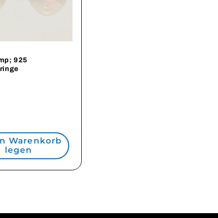
amp; 925
ringe
ler
en Warenkorb
legen