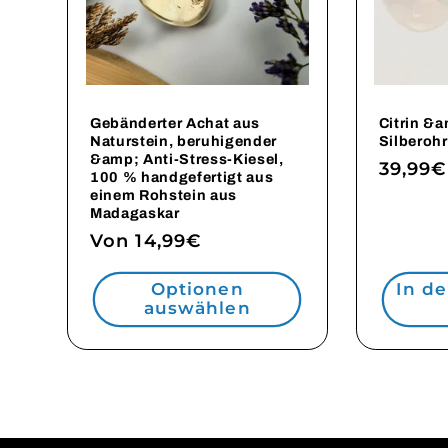
Gebänderter Achat aus
Citrin &
Naturstein, beruhigender
Silberohr
&amp; Anti-Stress-Kiesel,
Norma
39,99€
100 % handgefertigt aus
Preis
einem Rohstein aus
Madagaskar
Normaler
Von 14,99€
Preis
Optionen
In d
auswählen