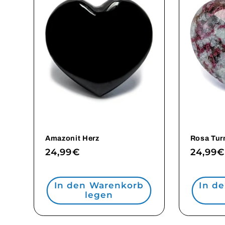
Amazonit Herz
Rosa Tur
Normaler
24,99€
Norma
24,99€
Preis
Preis
In den Warenkorb
In d
legen