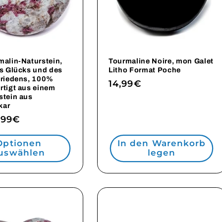
malin-Naturstein,
Tourmaline Noire, mon Galet
es Glücks und des
Litho Format Poche
Friedens, 100%
Normaler
14,99€
rtigt aus einem
Preis
stein aus
kar
ler
,99€
Optionen
In den Warenkorb
uswählen
legen