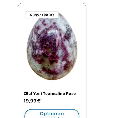
Ausverkauft
Œuf Yoni Tourmaline Rose
Normaler
19,99€
Preis
Optionen