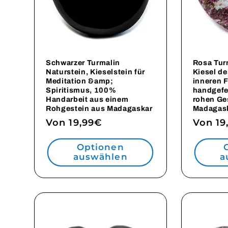
Schwarzer Turmalin
Rosa Tur
Naturstein, Kieselstein für
Kiesel d
Meditation &amp;
inneren 
Spiritismus, 100%
handgefe
Handarbeit aus einem
rohen Ge
Rohgestein aus Madagaskar
Madagas
Normaler
Von 19,99€
Norma
Von 19
Preis
Preis
Optionen
auswählen
a