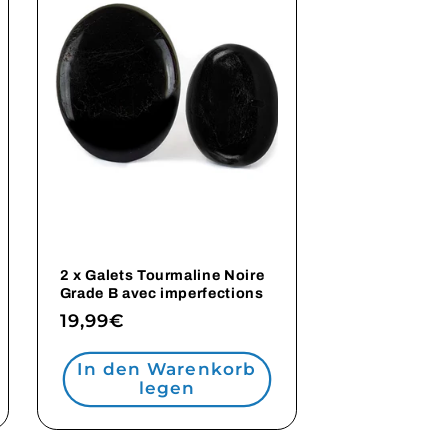
2 x Galets Tourmaline Noire
Grade B avec imperfections
Normaler
19,99€
Preis
In den Warenkorb
legen