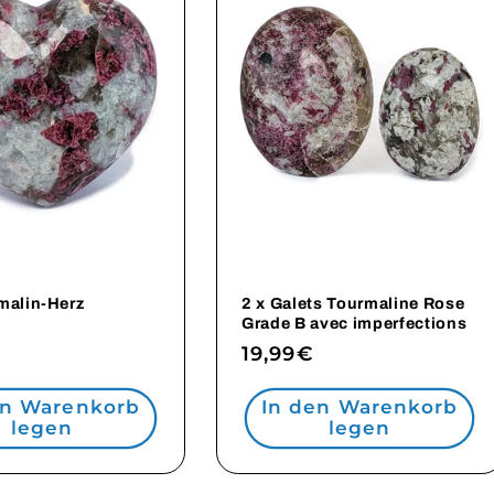
malin-Herz
2 x Galets Tourmaline Rose
Grade B avec imperfections
ler
Normaler
19,99€
Preis
en Warenkorb
In den Warenkorb
legen
legen