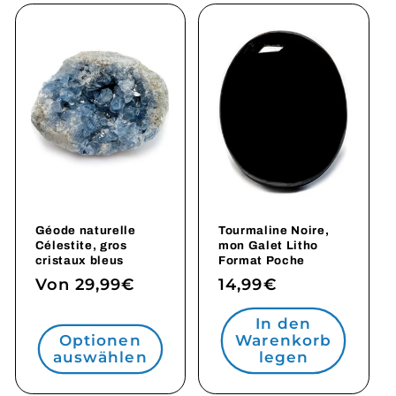
Géode naturelle
Tourmaline Noire,
Célestite, gros
mon Galet Litho
cristaux bleus
Format Poche
Normaler
Von 29,99€
Normaler
14,99€
Preis
Preis
In den
Optionen
Warenkorb
auswählen
legen