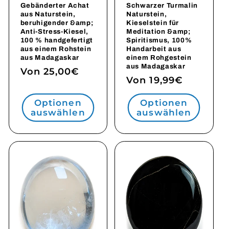
Gebänderter Achat
Schwarzer Turmalin
aus Naturstein,
Naturstein,
beruhigender &amp;
Kieselstein für
Anti-Stress-Kiesel,
Meditation &amp;
100 % handgefertigt
Spiritismus, 100%
aus einem Rohstein
Handarbeit aus
aus Madagaskar
einem Rohgestein
aus Madagaskar
Normaler
Von 25,00€
Normaler
Von 19,99€
Preis
Preis
Optionen
Optionen
auswählen
auswählen