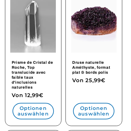
Prisme de Cristal de
Druse naturelle
Roche, Top
Améthyste, format
translucide avec
plat & bords polis
faible taux
Normaler
Von 25,99€
d'inclusions
Preis
naturelles
Normaler
Von 12,99€
Preis
Optionen
Optionen
auswählen
auswählen