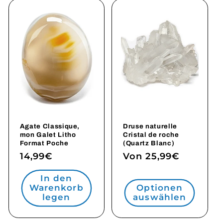
Agate Classique,
Druse naturelle
mon Galet Litho
Cristal de roche
Format Poche
(Quartz Blanc)
Normaler
14,99€
Normaler
Von 25,99€
Preis
Preis
In den
Warenkorb
Optionen
legen
auswählen