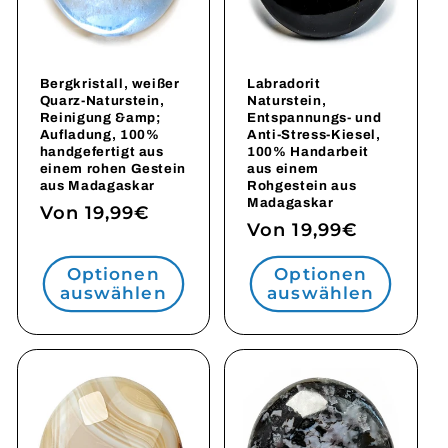
Bergkristall, weißer
Labradorit
Quarz-Naturstein,
Naturstein,
Reinigung &amp;
Entspannungs- und
Aufladung, 100%
Anti-Stress-Kiesel,
handgefertigt aus
100% Handarbeit
einem rohen Gestein
aus einem
aus Madagaskar
Rohgestein aus
Madagaskar
Normaler
Von 19,99€
Normaler
Von 19,99€
Preis
Preis
Optionen
Optionen
auswählen
auswählen