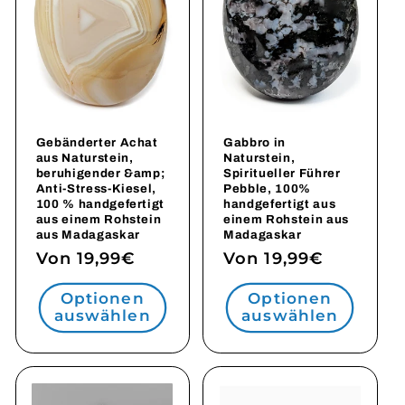
Gebänderter Achat
Gabbro in
aus Naturstein,
Naturstein,
beruhigender &amp;
Spiritueller Führer
Anti-Stress-Kiesel,
Pebble, 100%
100 % handgefertigt
handgefertigt aus
aus einem Rohstein
einem Rohstein aus
aus Madagaskar
Madagaskar
Normaler
Von 19,99€
Normaler
Von 19,99€
Preis
Preis
Optionen
Optionen
auswählen
auswählen