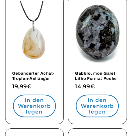
Gebänderter Achat-
Gabbro, mon Galet
Tropfen-Anhänger
Litho Format Poche
Normaler
19,99€
Normaler
14,99€
Preis
Preis
In den
In den
Warenkorb
Warenkorb
legen
legen