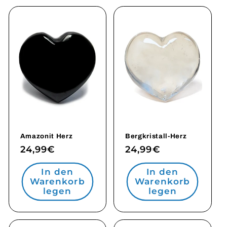
Amazonit Herz
Bergkristall-Herz
Normaler
24,99€
Normaler
24,99€
Preis
Preis
In den
In den
Warenkorb
Warenkorb
legen
legen