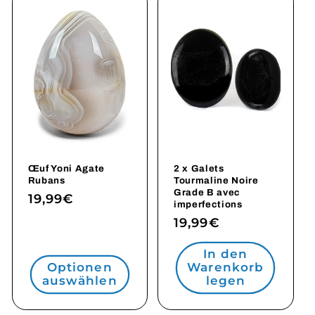
Œuf Yoni Agate
2 x Galets
Rubans
Tourmaline Noire
Grade B avec
Normaler
19,99€
imperfections
Preis
Normaler
19,99€
Preis
In den
Optionen
Warenkorb
auswählen
legen