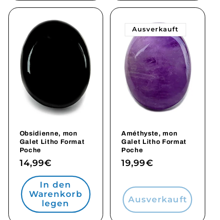
Ausverkauft
Obsidienne, mon
Améthyste, mon
Galet Litho Format
Galet Litho Format
Poche
Poche
Normaler
14,99€
Normaler
19,99€
Preis
Preis
In den
Warenkorb
Ausverkauft
legen