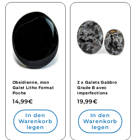
Obsidienne, mon
2 x Galets Gabbro
Galet Litho Format
Grade B avec
Poche
imperfections
Normaler
14,99€
Normaler
19,99€
Preis
Preis
In den
In den
Warenkorb
Warenkorb
legen
legen