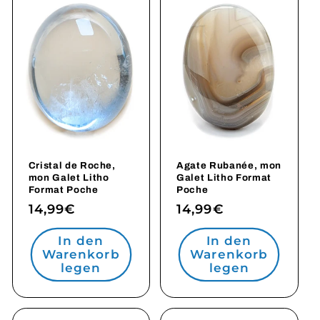
Cristal de Roche,
Agate Rubanée, mon
mon Galet Litho
Galet Litho Format
Format Poche
Poche
Normaler
14,99€
Normaler
14,99€
Preis
Preis
In den
In den
Warenkorb
Warenkorb
legen
legen